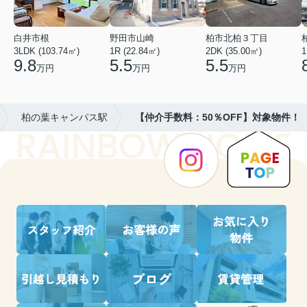
白井市根
野田市山崎
柏市北柏３丁目
3LDK (103.74㎡)
1R (22.84㎡)
2DK (35.00㎡)
1
9.8
5.5
5.5
万円
万円
万円
柏の葉キャンパス駅
【仲介手数料：50％OFF】対象物件！