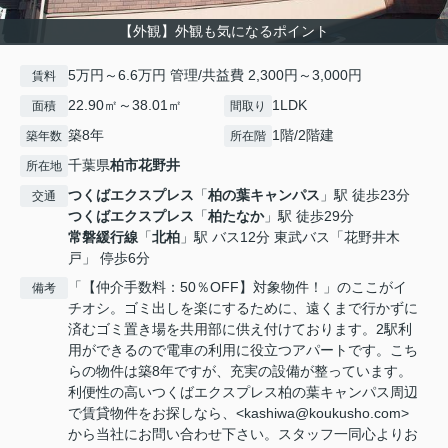
【外観】外観も気になるポイント
5万円～6.6万円 管理/共益費 2,300円～3,000円
賃料
22.90㎡～38.01㎡
1LDK
面積
間取り
築8年
1階/2階建
築年数
所在階
千葉県
柏市
花野井
所在地
つくばエクスプレス
「
柏の葉キャンパス
」駅 徒歩23分
交通
つくばエクスプレス
「
柏たなか
」駅 徒歩29分
常磐緩行線
「
北柏
」駅 バス12分 東武バス「花野井木
戸」 停歩6分
「【仲介手数料：50％OFF】対象物件！」のここがイ
備考
チオシ。ゴミ出しを楽にするために、遠くまで行かずに
済むゴミ置き場を共用部に供え付けております。2駅利
用ができるので電車の利用に役立つアパートです。こち
らの物件は築8年ですが、充実の設備が整っています。
利便性の高いつくばエクスプレス柏の葉キャンパス周辺
で賃貸物件をお探しなら、<kashiwa@koukusho.com>
から当社にお問い合わせ下さい。スタッフ一同心よりお