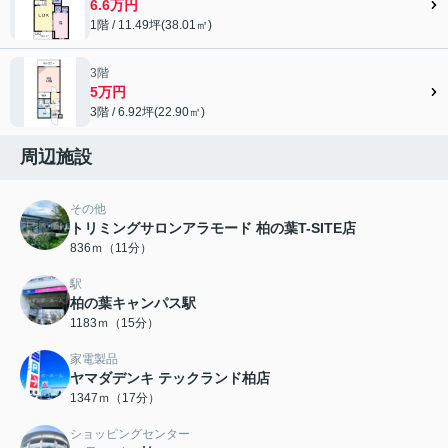
6.6万円
1階 / 11.49坪(38.01㎡)
3階
5万円
3階 / 6.92坪(22.90㎡)
周辺施設
その他
トリミングサロンアラモード 柏の葉T-SITE店
836ｍ（11分）
駅
柏の葉キャンパス駅
1183ｍ（15分）
家電製品
ヤマダデンキ テックランド柏店
1347ｍ（17分）
ショッピングセンター