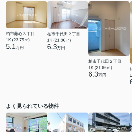
柏市藤心３丁目
柏市千代田２丁目
1K (23.75㎡)
1K (21.86㎡)
5.1
6.3
万円
万円
柏市千代田２丁目
1K (21.86㎡)
6.3
1
万円
よく見られている物件