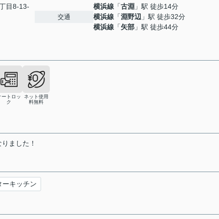
丁目8-13-
横浜線
「
古淵
」駅 徒歩14分
横浜線
「
淵野辺
」駅 徒歩32分
交通
横浜線
「
矢部
」駅 徒歩44分
オートロッ
ネット使用
ク
料無料
なりました！
ターキッチン