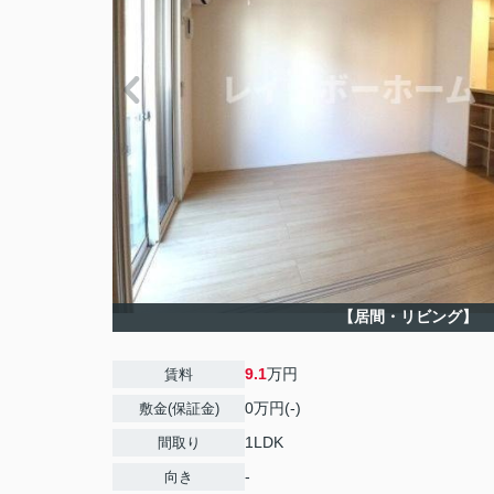
【居間・リビング】
9.1
万円
賃料
0万円(-)
敷金(保証金)
1LDK
間取り
-
向き