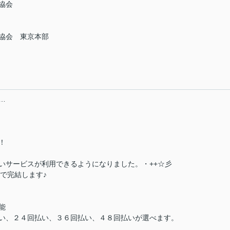
協会
協会 東京本部
…
！
いサービスが利用できるようになりました。・++☆彡
上で完結します♪
能
い、２４回払い、３６回払い、４８回払いが選べます。
。