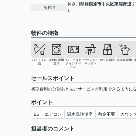
神奈川県
相模原市中央区
東淵野辺
２
所在地
1
物件の特徴
バストイレ
室内洗濯機
TVモニタ付
カウンター
独立洗面台
浴室乾燥機
別
置場
きインター
キッチン
ホン
セールスポイント
初期費用の分割あと払いサービスが利用できるように
ポイント
BS
エアコン
温水洗浄便座
敷金不要
カウン
担当者のコメント