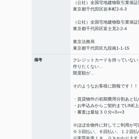
（公社）全国宅地建物取引業保証
東京都千代田区岩本町2-6-3
（公社）全国宅地建物取引業保証
東京都千代田区富士見2-2-4
東京法務局
東京都千代田区九段南1-1-15
備考
クレジットカードを持っていない
作りたくない…
限度額が…
そのようなお客様に朗報です！！
・賃貸物件の初期費用分割あと払
・お申込みからご契約までLINE
・審査は最短３０分=3==3
※ほぼ全物件に対してご利用が可
※３回払い、６回払い、１２回払
※実質年率１８．０％かかります