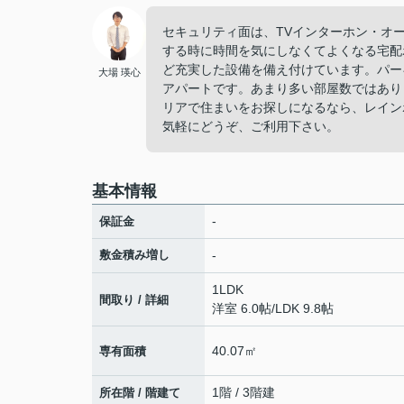
セキュリティ面は、TVインターホン・オ
する時に時間を気にしなくてよくなる宅配
ど充実した設備を備え付けています。パー
大場 瑛心
アパートです。あまり多い部屋数ではあり
リアで住まいをお探しになるなら、レインボー
気軽にどうぞ、ご利用下さい。
基本情報
-
保証金
敷金積み増し
-
1LDK
間取り / 詳細
洋室 6.0帖
/
LDK 9.8帖
40.07㎡
専有面積
1階 / 3階建
所在階 / 階建て