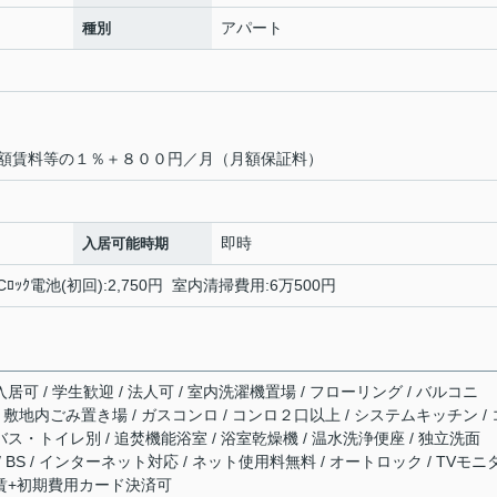
アパート
種別
額賃料等の１％＋８００円／月（月額保証料）
即時
入居可能時期
 ICﾛｯｸ電池(初回):2,750円 室内清掃費用:6万500円
居可 / 学生歓迎 / 法人可 / 室内洗濯機置場 / フローリング / バルコニ
場 / 敷地内ごみ置き場 / ガスコンロ / コンロ２口以上 / システムキッチン / 
バス・トイレ別 / 追焚機能浴室 / 浴室乾燥機 / 温水洗浄便座 / 独立洗面
/ BS / インターネット対応 / ネット使用料無料 / オートロック / TVモニ
 家賃+初期費用カード決済可