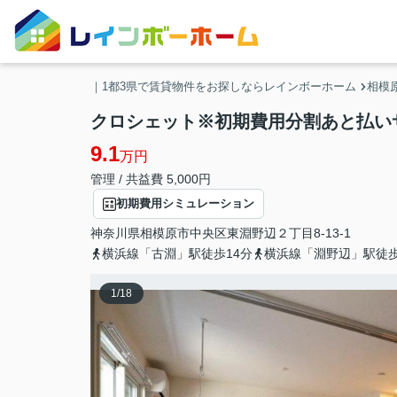
｜1都3県で賃貸物件をお探しならレインボーホーム
相模
クロシェット※初期費用分割あと払いサ
9.1
万円
管理 / 共益費 5,000円
初期費用シミュレーション
神奈川県
相模原市中央区
東淵野辺
２丁目8-13-1
横浜線「古淵」駅徒歩14分
横浜線「淵野辺」駅徒歩
1
/
18