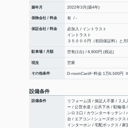
2022年3月(築4年)
築年月
保険会社 / 料金
有 / -
保証会社 / 料金
必加入 / イントラスト
イントラスト
３５０００円（初回保証料）と月
駐車場 / 月額
空有(1台) / 8,800円 (税込)
空家
現況
その他条件
D-roomCardｷｰ料金:1万6,500円
設備条件
設備条件
リフォーム済 / 保証人不要 / ２人入
ー / 公営水道 / 公共下水 / 駐輪
ンロ３口 / カウンターキッチン / 
台 / エアコン / シューズボックス 
インターホン / 宅配ボックス /