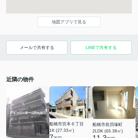
地図アプリで見る
メールで共有する
LINEで共有する
近隣の物件
船橋市宮本６丁目
船橋市前貝塚町
1K (27.33㎡)
2LDK (65.38㎡)
7
11.3