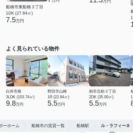
万円
万円
船橋市東船橋３丁目
1DK (27.84㎡)
1
7.5
万円
よく見られている物件
白井市根
野田市山崎
柏市北柏３丁目
3LDK (103.74㎡)
1R (22.84㎡)
2DK (35.00㎡)
1
9.8
5.5
5.5
万円
万円
万円
ボーホーム
船橋市の賃貸一覧
船橋駅
ル・ラフィーネ