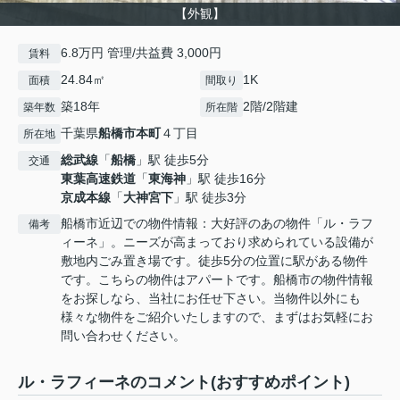
【外観】
6.8万円 管理/共益費 3,000円
賃料
24.84㎡
1K
面積
間取り
築18年
2階/2階建
築年数
所在階
千葉県
船橋市
本町
４丁目
所在地
総武線
「
船橋
」駅 徒歩5分
交通
東葉高速鉄道
「
東海神
」駅 徒歩16分
京成本線
「
大神宮下
」駅 徒歩3分
船橋市近辺での物件情報：大好評のあの物件「ル・ラフ
備考
ィーネ」。ニーズが高まっており求められている設備が
敷地内ごみ置き場です。徒歩5分の位置に駅がある物件
です。こちらの物件はアパートです。船橋市の物件情報
をお探しなら、当社にお任せ下さい。当物件以外にも
様々な物件をご紹介いたしますので、まずはお気軽にお
問い合わせください。
ル・ラフィーネのコメント(おすすめポイント)