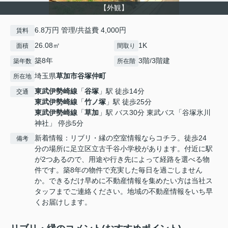
【外観】
6.8万円 管理/共益費 4,000円
賃料
26.08㎡
1K
面積
間取り
築8年
3階/3階建
築年数
所在階
埼玉県
草加市
谷塚仲町
所在地
東武伊勢崎線
「
谷塚
」駅 徒歩14分
交通
東武伊勢崎線
「
竹ノ塚
」駅 徒歩25分
東武伊勢崎線
「
草加
」駅 バス30分 東武バス「谷塚氷川
神社」 停歩5分
新着情報：リブリ・縁の空室情報ならコチラ。徒歩24
備考
分の場所に足立区立古千谷小学校があります。付近に駅
が2つあるので、用途や行き先によって経路を選べる物
件です。築8年の物件で充実した毎日を過ごしません
か。できるだけ早めに不動産情報を集めたい方は当社ス
タッフまでご連絡ください。地域の不動産情報をいち早
くお届けします。