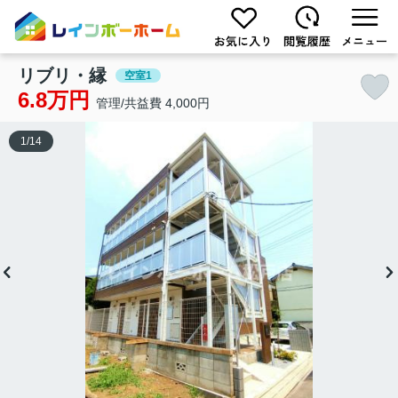
リブリ・縁
空室1
6.8万円
管理/共益費 4,000円
1
/
14