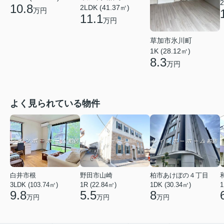
2
10.8
2LDK (41.37㎡)
万円
11.1
万円
草加市氷川町
1K (28.12㎡)
8.3
万円
よく見られている物件
白井市根
野田市山崎
柏市あけぼの４丁目
3LDK (103.74㎡)
1R (22.84㎡)
1DK (30.34㎡)
1
9.8
5.5
8
万円
万円
万円